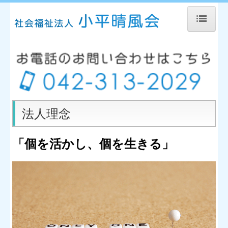
ホーム
法人理念・概要
ご挨拶
晴風苑
法人理念
ショートステイ 晴風苑
「個を活かし、個を生きる」
入居者申し込み
晴風苑の活動のご紹介
お問合せ
ひまわりばたけ
グループホームこなつ